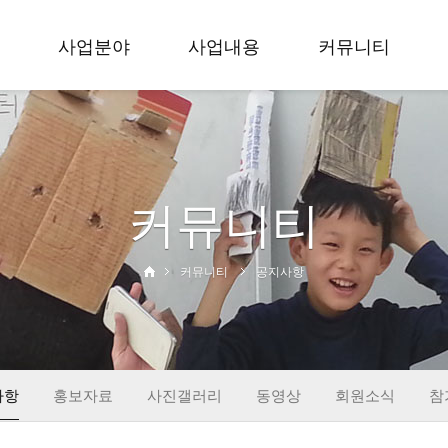
사업분야
사업내용
커뮤니티
축제
입지 효 문화예술축
공지사항
공모
제
홍보자료
무용
세대공감 사랑과 효
사진갤러리
커뮤니티
학술
공모전
동영상
교육
입지 효 무용대회
회원소식
사회공헌
대한민국 효 무용제
참가신청
커뮤니티
공지사항
출판
학술회의
창작
교육활동
사회공헌
출판&컨텐츠
사항
홍보자료
사진갤러리
동영상
회원소식
참