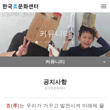
Togg
navi
커뮤니티
커뮤니티
공지사항
커뮤니티
공지사항
한국효문화센터
효(孝)
는 우리가 가꾸고 발전시켜 미래에 물