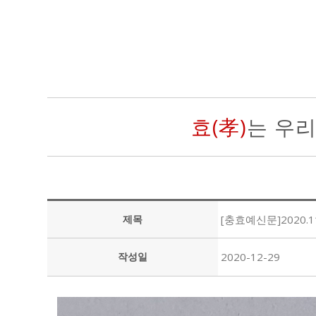
효(孝)
는 우
제목
[충효예신문]2020.
작성일
2020-12-29