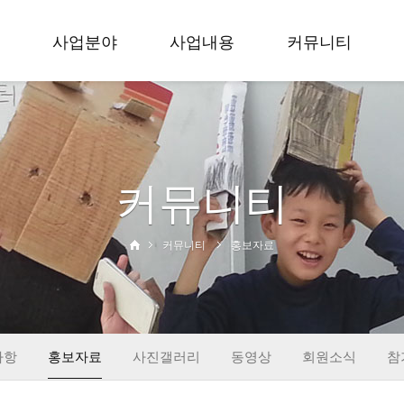
사업분야
사업내용
커뮤니티
축제
입지 효 문화예술축
공지사항
공모
제
홍보자료
무용
세대공감 사랑과 효
사진갤러리
커뮤니티
학술
공모전
동영상
교육
입지 효 무용대회
회원소식
사회공헌
대한민국 효 무용제
참가신청
커뮤니티
홍보자료
출판
학술회의
창작
교육활동
사회공헌
출판&컨텐츠
사항
홍보자료
사진갤러리
동영상
회원소식
참