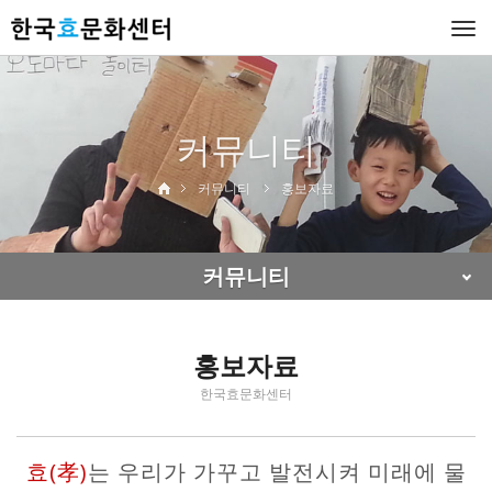
Togg
navi
커뮤니티
커뮤니티
홍보자료
커뮤니티
홍보자료
한국효문화센터
효(孝)
는 우리가 가꾸고 발전시켜 미래에 물