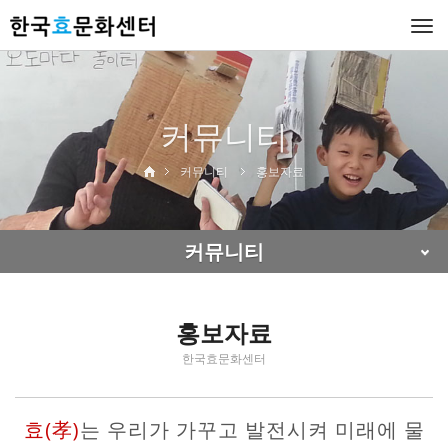
Togg
navi
커뮤니티
커뮤니티
홍보자료
커뮤니티
홍보자료
한국효문화센터
효(孝)
는 우리가 가꾸고 발전시켜 미래에 물