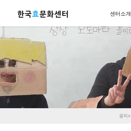
센터소개
인사말
개요
조직안내
후원하기
재정공지
오시는길
공지