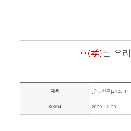
효(孝)
는 우
제목
[유교신문]2020-
작성일
2020-12-29