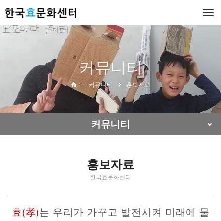
Togg
navi
커뮤니티
커뮤니티
홍보자료
커뮤니티
홍보자료
한국효문화센터
효(孝)
는 우리가 가꾸고 발전시켜 미래에 물