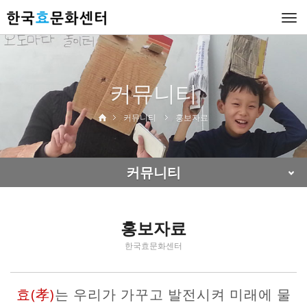
Togg
navi
커뮤니티
커뮤니티
홍보자료
커뮤니티
홍보자료
한국효문화센터
효(孝)
는 우리가 가꾸고 발전시켜 미래에 물