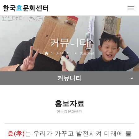
Togg
navi
커뮤니티
커뮤니티
홍보자료
커뮤니티
홍보자료
한국효문화센터
효(孝)
는 우리가 가꾸고 발전시켜 미래에 물