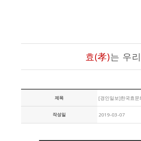
효(孝)
는 우
제목
[경인일보]한국효문화센
작성일
2019-03-07