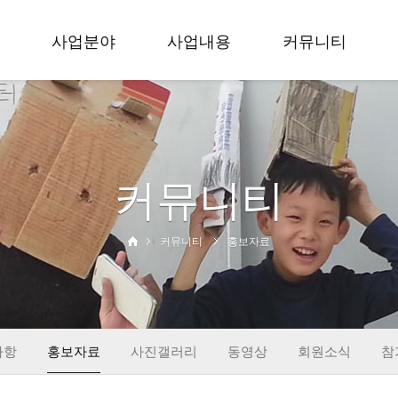
사업분야
사업내용
커뮤니티
축제
입지 효 문화예술축
공지사항
공모
제
홍보자료
무용
세대공감 사랑과 효
사진갤러리
커뮤니티
학술
공모전
동영상
교육
입지 효 무용대회
회원소식
사회공헌
대한민국 효 무용제
참가신청
커뮤니티
홍보자료
출판
학술회의
창작
교육활동
사회공헌
출판&컨텐츠
사항
홍보자료
사진갤러리
동영상
회원소식
참