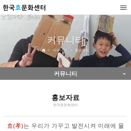
Togg
navi
커뮤니티
커뮤니티
홍보자료
커뮤니티
홍보자료
한국효문화센터
효(孝)
는 우리가 가꾸고 발전시켜 미래에 물