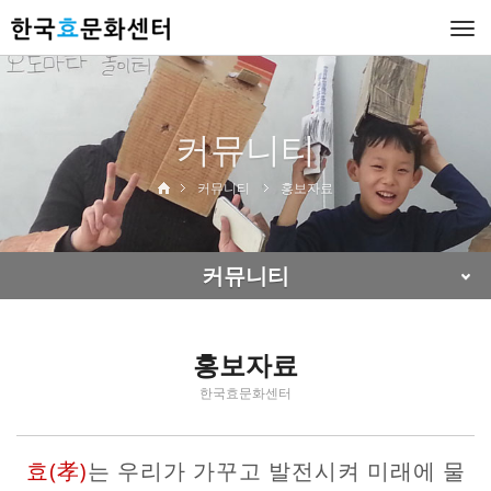
Togg
navi
커뮤니티
커뮤니티
홍보자료
커뮤니티
홍보자료
한국효문화센터
효(孝)
는 우리가 가꾸고 발전시켜 미래에 물