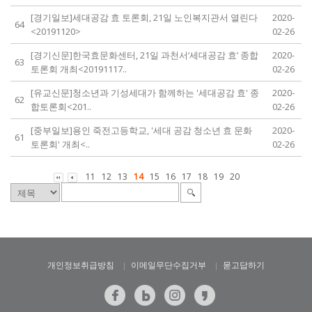
[경기일보]세대공감 효 토론회, 21일 노인복지관서 열린다
2020-
64
<20191120>
02-26
[경기신문]한국효문화센터, 21일 과천서‘세대공감 효’ 종합
2020-
63
토론회 개최<20191117..
02-26
[유교신문]청소년과 기성세대가 함께하는 '세대공감 효' 종
2020-
62
합토론회<201..
02-26
[중부일보]용인 죽전고등학교, '세대 공감 청소년 효 문화
2020-
61
토론회' 개최<..
02-26
11
12
13
14
15
16
17
18
19
20
개인정보취급방침
이메일무단수집거부
묻고답하기