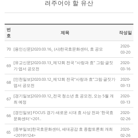
려주어야 할 유산
번
제목
작성일
호
2020-
70
[용인신문]2020.03.16_ (사)한국효문화센터, 효 공모
03-20
[유교신문]2020.03.13_제12회 전국 “사랑과 효” 그림·글짓
2020-
69
기·엽서 공모전
03-16
[인천일보]2020.03.12_제12회 전국“사랑과 효”그림·글짓기·
2020-
68
엽서 공모전
03-13
[경기일보]2020.03.12_전국 청소년 효 공모전, 오는 5월 개
2020-
67
최 예정
03-13
[경인일보] FOCUS 경기-새로운 시대 효 사상 전파 '한국효
2020-
66
문화센터'<201..
02-26
[중부일보]한국효문화센터, 세대공감 효 종합토론회 개최
2020-
65
<20191124>
02-26