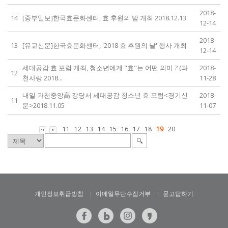
2018-
14
[중부일보]한국효문화센터, 효 후원의 밤 개최 2018.12.13
12-14
2018-
13
[유교신문]한국효문화센터, '2018 효 후원의 날' 행사 개최
12-14
세대공감 효 포럼 개최, 청소년에게 "효"는 어떤 의미 ? (과
2018-
12
천사랑 2018...
11-28
내일 과천중앙高 강당서 세대공감 청소년 효 포럼<경기신
2018-
11
문>2018.11.05
11-07
11
12
13
14
15
16
17
18
19
20
개인정보취급방침
이메일무단수집거부
묻고답하기