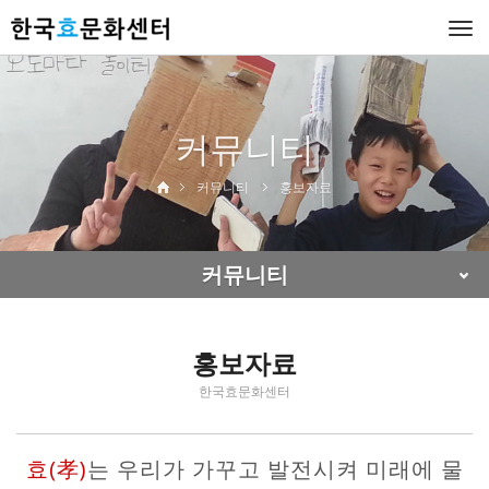
Togg
navi
커뮤니티
커뮤니티
홍보자료
커뮤니티
홍보자료
한국효문화센터
효(孝)
는 우리가 가꾸고 발전시켜 미래에 물