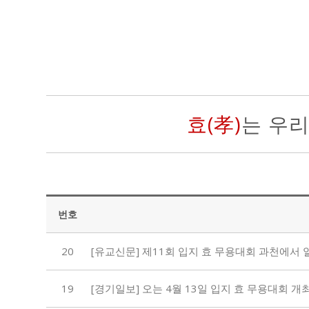
효(孝)
는 우
번호
20
[유교신문] 제11회 입지 효 무용대회 과천에서 열린다
19
[경기일보] 오는 4월 13일 입지 효 무용대회 개최 - 