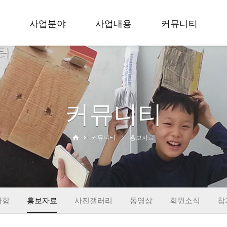
사업분야
사업내용
커뮤니티
축제
입지 효 문화예술축
공지사항
공모
제
홍보자료
무용
세대공감 사랑과 효
사진갤러리
커뮤니티
학술
공모전
동영상
교육
입지 효 무용대회
회원소식
사회공헌
대한민국 효 무용제
참가신청
커뮤니티
홍보자료
출판
학술회의
창작
교육활동
사회공헌
출판&컨텐츠
사항
홍보자료
사진갤러리
동영상
회원소식
참