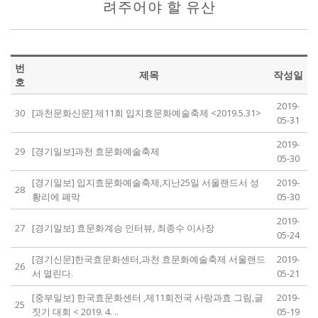
려주어야 할 유산
번
제목
작성일
호
2019-
30
[과천문화신문] 제11회 입지효문화예술축제 <2019.5.31>
05-31
2019-
29
[경기일보]과천 효문화예술축제
05-30
[경기일보] 입지효문화예술축제,지난25일 서울랜드서 성
2019-
28
황리에 폐막
05-30
2019-
27
[경기일보] 효문화계승 인터뷰, 최종수 이사장
05-24
[경기신문]한국효문화센터,과천 효문화예술축제 서울랜드
2019-
26
서 열린다.
05-21
[중부일보] 한국효문화센터 ,제11회전국 사랑과효 그림,글
2019-
25
짓기 대회 < 2019. 4. ..
05-19