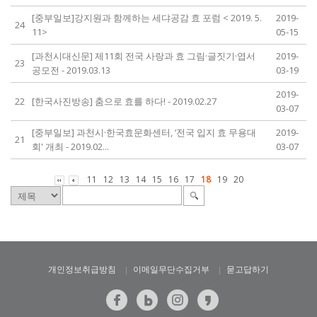
[중부일보]강지원과 함께하는 세댜공감 효 포럼 < 2019. 5.
2019-
24
11>
05-15
[과천시대신문] 제11회 전국 사랑과 효 그림·글짓기·엽서
2019-
23
공모전 - 2019.03.13
03-19
2019-
22
[한국사진방송] 춤으로 효를 하다! - 2019.02.27
03-07
[중부일보] 과천시·한국효문화센터, ‘전국 입지 효 무용대
2019-
21
회' 개최 - 2019.02...
03-07
11
12
13
14
15
16
17
18
19
20
개인정보취급방침
이메일무단수집거부
묻고답하기