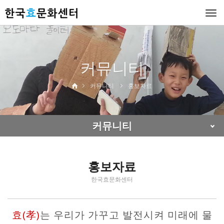
Togg
navi
커뮤니티
커뮤니티
홍보자료
커뮤니티
홍보자료
한국효문화센터
효(孝)
는 우리가 가꾸고 발전시켜 미래에 물