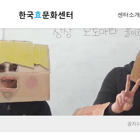
센터소개
인사말
개요
조직안내
후원하기
재정공지
오시는길
공지