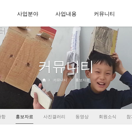
사업분야
사업내용
커뮤니티
축제
입지 효 문화예술축
공지사항
공모
제
홍보자료
무용
세대공감 사랑과 효
사진갤러리
커뮤니티
학술
공모전
동영상
교육
입지 효 무용대회
회원소식
사회공헌
대한민국 효 무용제
참가신청
커뮤니티
홍보자료
출판
학술회의
창작
교육활동
사회공헌
출판&컨텐츠
사항
홍보자료
사진갤러리
동영상
회원소식
참