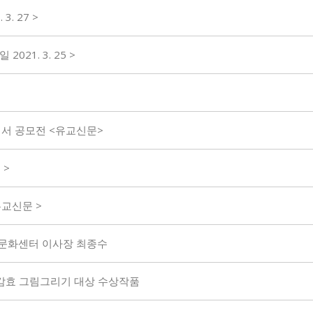
. 27 >
21. 3. 25 >
엽서 공모전 <유교신문>
 >
유교신문 >
국효문화센터 이사장 최종수
대공감효 그림그리기 대상 수상작품