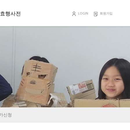
효행사전
LOGIN
회원가입
효행록
가신청