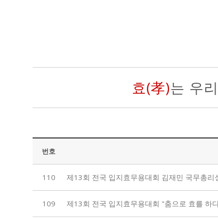
효(孝)
는 우
번호
110
제13회 전국 입지효무용대회 김재민 국무총리상 수상 
109
제13회 전국 입지효무용대회 "춤으로 효를 하다"