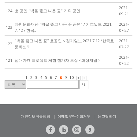
2021-
124
효 공연 "벽을 뚫고 나온 꽃" 기획 공연
09-21
과천문화재단 "벽을 뚫고 나온 꽃 공연" / 기호일보 2021.
2021-
123
7. 12 / 한국..
07-27
"벽을 뚫고 나온 꽃" 효공연 < 경기일보 2021.7.12 /한국효
2021-
122
문화센터 ..
07-27
2021-
121
삼대가효 프로젝트 체험 참가자 모집 <화성저널 >
07-22
1
2
3
4
5
6
7
8
9
10
개인정보취급방침
이메일무단수집거부
묻고답하기