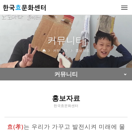
Togg
navi
커뮤니티
커뮤니티
홍보자료
커뮤니티
홍보자료
한국효문화센터
효(孝)
는 우리가 가꾸고 발전시켜 미래에 물