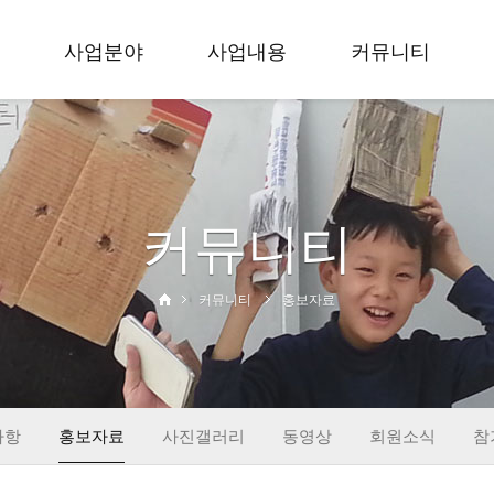
사업분야
사업내용
커뮤니티
축제
입지 효 문화예술축
공지사항
공모
제
홍보자료
무용
세대공감 사랑과 효
사진갤러리
커뮤니티
학술
공모전
동영상
교육
입지 효 무용대회
회원소식
사회공헌
대한민국 효 무용제
참가신청
커뮤니티
홍보자료
출판
학술회의
창작
교육활동
사회공헌
출판&컨텐츠
사항
홍보자료
사진갤러리
동영상
회원소식
참