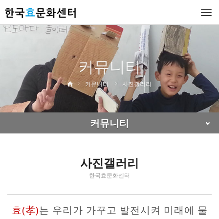
Togg
navi
커뮤니티
커뮤니티
사진갤러리
커뮤니티
사진갤러리
한국효문화센터
효(孝)
는 우리가 가꾸고 발전시켜 미래에 물