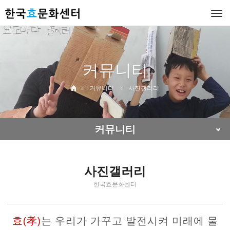
Togg
navi
커뮤니티
커뮤니티
사진갤러리
커뮤니티
사진갤러리
한국효문화센터
효(孝)
는 우리가 가꾸고 발전시켜 미래에 물