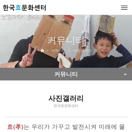
Togg
navi
커뮤니티
커뮤니티
사진갤러리
커뮤니티
사진갤러리
한국효문화센터
효(孝)
는 우리가 가꾸고 발전시켜 미래에 물