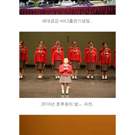
세대공감 vol.2출판기념및 ..
2010년 효후원의 밤ㅡ 과천..