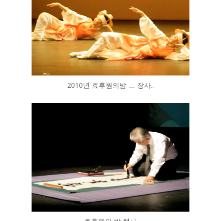
2010년 효후원의밤 ㅡ 장사..