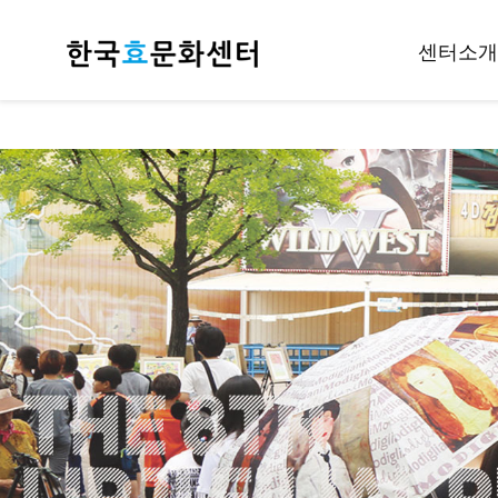
센터소개
인사말
개요
조직안내
후원하기
재정공지
오시는길