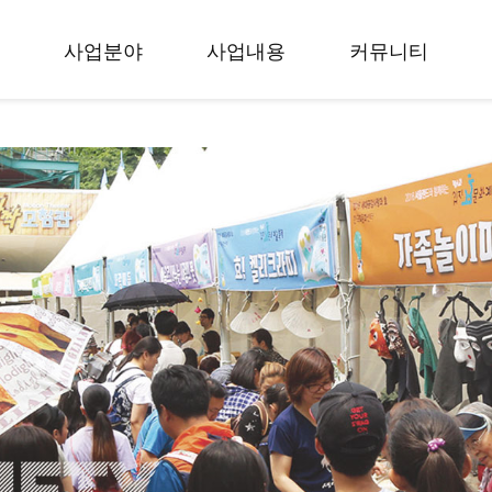
사업분야
사업내용
커뮤니티
축제
입지 효 문화예술축
공지사항
공모
제
홍보자료
무용
세대공감 사랑과 효
사진갤러리
학술
공모전
동영상
교육
입지 효 무용대회
회원소식
사회공헌
대한민국 효 무용제
참가신청
출판
학술회의
창작
교육활동
사회공헌
출판&컨텐츠