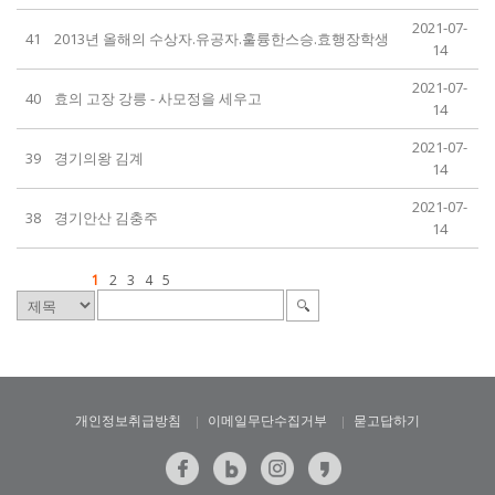
2021-07-
41
2013년 올해의 수상자.유공자.훌륭한스승.효행장학생
14
2021-07-
40
효의 고장 강릉 - 사모정을 세우고
14
2021-07-
39
경기의왕 김계
14
2021-07-
38
경기안산 김충주
14
1
2
3
4
5
개인정보취급방침
이메일무단수집거부
묻고답하기