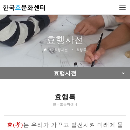
Togg
navi
효행사전
효행사전
효행록
효행사전
효행록
한국효문화센터
효(孝)
는 우리가 가꾸고 발전시켜 미래에 물