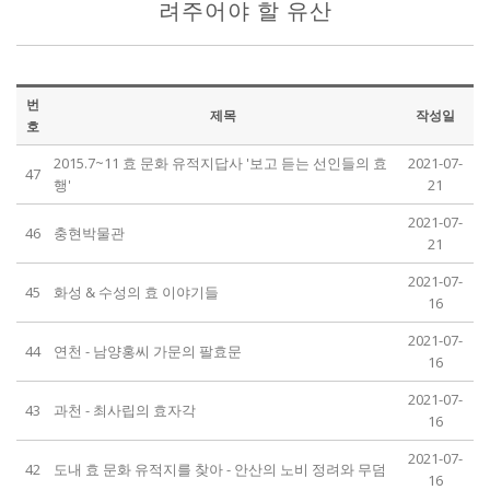
려주어야 할 유산
번
제목
작성일
호
2015.7~11 효 문화 유적지답사 '보고 듣는 선인들의 효
2021-07-
47
행'
21
2021-07-
46
충현박물관
21
2021-07-
45
화성 & 수성의 효 이야기들
16
2021-07-
44
연천 - 남양홍씨 가문의 팔효문
16
2021-07-
43
과천 - 최사립의 효자각
16
2021-07-
42
도내 효 문화 유적지를 찾아 - 안산의 노비 정려와 무덤
16