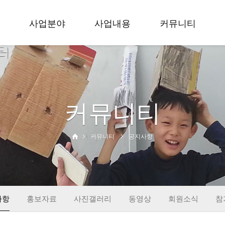
사업분야
사업내용
커뮤니티
축제
입지 효 문화예술축
공지사항
공모
제
홍보자료
무용
세대공감 사랑과 효
사진갤러리
커뮤니티
학술
공모전
동영상
교육
입지 효 무용대회
회원소식
사회공헌
대한민국 효 무용제
참가신청
커뮤니티
공지사항
출판
학술회의
창작
교육활동
사회공헌
출판&컨텐츠
사항
홍보자료
사진갤러리
동영상
회원소식
참